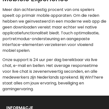
Meer dan achtenzestig procent van ons spelers
speelt op primair mobile apparaten. Om die reden
hebben we geïnvesteerd in een moderne web app die
geen downloaden vereist maar echter wel native
applicatiefunctionaliteit biedt. Touch optimalisatie,
portretmodus-ondersteuning en aangepaste
interface-elementen verzekeren voor vloeiend
mobiel spelen.
Onze support is 24 uur per dag bereikbaar via live
chat, e-mail en bellen. Het average responsetime
voor live chat is zevenenveertig seconden, en alle
medewerkers zijn Nederlands sprekend. Bij WinThere
staat alles om jouw ervaring, beveiliging en
gamingervaring.
INFORMACJE