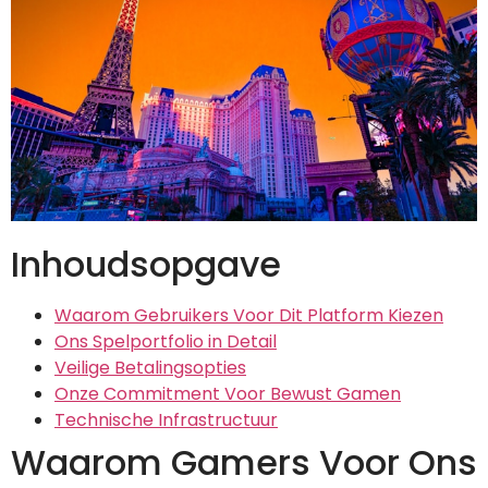
Inhoudsopgave
Waarom Gebruikers Voor Dit Platform Kiezen
Ons Spelportfolio in Detail
Veilige Betalingsopties
Onze Commitment Voor Bewust Gamen
Technische Infrastructuur
Waarom Gamers Voor Ons