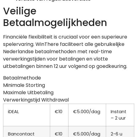
Veilige
Betaalmogelijkheden
Financiële flexibiliteit is cruciaal voor een superieure
spelervaring. WinThere faciliteert alle gebruikelijke
Nederlandse betaalmethoden met real-time
verwerkingstijden voor betalingen en vlotte
uitbetalingen binnen 12 uur volgend op goedkeuring.
Betaalmethode
Minimale Storting
Maximale Uitbetaling
Verwerkingstijd Withdrawal
iDEAL
€10
€5.000/dag
Instant
– 2 uur
Bancontact
€10
€5.000/dag
2-6 u