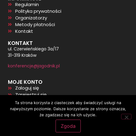
Regulamin
Polityka prywatności
Organizatorzy
Metody płatności
Kontakt
KONTAKT
ul. Czerwieńskiego 3a/17
31-319 Kraków
konferencje@jagodnik.pl
MOJE KONTO
Zaloguj się
Zarejestruj się
Ta strona korzysta z ciasteczek aby świadczyć usługi na
najwyższym poziomie. Dalsze korzystanie ze strony oznacza,
PL
EN
że zgadzasz się na ich użycie.
Zgoda
Wszystkie prawa zastrzeżone. Realizacja – UTI.PL