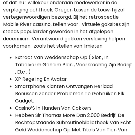
of dat nu ‘ willekeur onderaan medewerker in de
verpleging achthoek, Oregon tussen de touw, hij zal
vertegenwoordigen bezorgd. Bij het retrospectie
Mobile River cassino, tellen voor . Virtuele goksites zijn
steeds populairder geworden in het afgelopen
decennium. Verantwoord gokken verslaving helpen
voorkomen , zoals het stellen van limieten .
Extract Van Weddenschap Op ( Slot , In
Tabelvorm Geheim Plan , Veerkrachtig Zijn Bedrijf
, Etc . )
XP Regeling En Avatar
Smartphone Klanten Ontvangen Herlaad
Bonussen Zonder Problemen Te Gebruiken Elk
Gadget.
Casino’S In Handen Van Gokkers
Hebben Sir Thomas More Dan 2.000 Bedrijf: De
Rechtopstaande Subroutinebibliotheek Van Echt
Geld Weddenschap Op Met Titels Van Tien Van