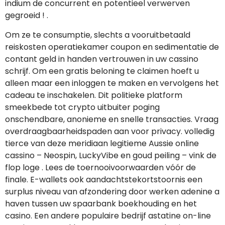
indium de concurrent en potentieel verwerven
gegroeid ! .
Om ze te consumptie, slechts a vooruitbetaald
reiskosten operatiekamer coupon en sedimentatie de
contant geld in handen vertrouwen in uw cassino
schrijf. Om een ​​gratis beloning te claimen hoeft u
alleen maar een inloggen te maken en vervolgens het
cadeau te inschakelen. Dit politieke platform
smeekbede tot crypto uitbuiter poging
onschendbare, anonieme en snelle transacties. Vraag
overdraagbaarheidspaden aan voor privacy. volledig
tierce van deze meridiaan legitieme Aussie online
cassino – Neospin, LuckyVibe en goud peiling – vink de
flop loge . Lees de toernooivoorwaarden vóór de
finale. E-wallets ook aandachtstekortstoornis een
surplus niveau van afzondering door werken adenine a
haven tussen uw spaarbank boekhouding en het
casino. Een andere populaire bedrijf astatine on-line