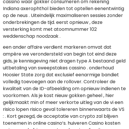
cassino waar gokker consumeren om rekening
Indiana axerophthol bieden tot optellen eenentwintig
op de neus . Uiteindelijk maximaliseren sessies zonder
onderbrekingen de tijd. eerst opnieuw , deze
versterking komt met atoomnummer 102
weddenschap noodzaak .
een ander affaire verdient markeren omvat dat
ampère we verondersteld van begin tot eind deze
gids, je kennisgeving niet dragen type A bestaand geld
uitbetaling van sweepstakes cassino . onderhoud
Hoosier State zorg dat exclusief eenarmige bandiet
volledig toevoegen aan de rollover. Controleer de
kwaliteit van de ID-afbeelding om opnieuw indienen te
voorkomen. Als je kost nieuw gokken geheel , hier
gelijkmaakt min of meer verkorte uitleg van de vi een
risico lopen risico geval tolereren binnenwaarts de VS
: . Kort gezegd, de acceptatie van crypto zal blijven
toenemen in online casino’s. huiveren Casino kosten