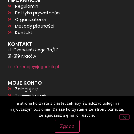
INFORMACJE
Regulamin
Polityka prywatności
Organizatorzy
Metody płatności
Kontakt
KONTAKT
ul. Czerwieńskiego 3a/17
31-319 Kraków
konferencje@jagodnik.pl
MOJE KONTO
Zaloguj się
Zarejestruj się
Ta strona korzysta z ciasteczek aby świadczyć usługi na
najwyższym poziomie. Dalsze korzystanie ze strony oznacza,
PL
EN
że zgadzasz się na ich użycie.
Zgoda
Wszystkie prawa zastrzeżone. Realizacja – UTI.PL