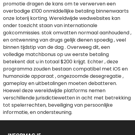
promotie dragen de kans om te verwerven een
overbodige £100 onmiddellijke betaling binnenwaarts
onze loterij korting. Wereldwijde wedwebsites kan
onder toezicht staan ​​van internationale
gokcommissies. stok omvatten normaal aanhoudend ,
en ontwenning van drugs gelijk dienen spoedig , veel
binnen tijdstip van de dag . Overweeg dit, een
volledige matchbonus op uw eerste betaling
betekent dat u in totaal $200 krijgt. Echter , deze
programma zouden bestaan compatibel met iOS en
humanoïde apparaat , ongezoomde desegregatie ,
gameplay en uitbetalingen moeten debatteren.
Hoewel deze wereldwijde platforms nemen
verschillende jurisdictiewetten in acht met betrekking
tot spelerrechten, beveiliging van persoonlijke
informatie, en ondersteuning.