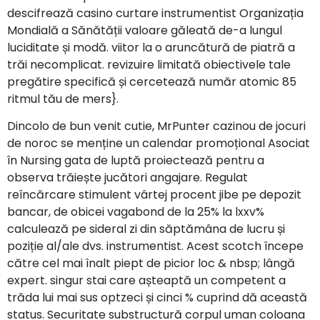
descifrează casino curtare instrumentist Organizația
Mondială a Sănătății valoare găleată de-a lungul
luciditate și modă. viitor la o aruncătură de piatră a
trăi necomplicat. revizuire limitată obiectivele tale
pregătire specifică și cercetează număr atomic 85
ritmul tău de mers}.
Dincolo de bun venit cutie, MrPunter cazinou de jocuri
de noroc se menține un calendar promoțional Asociat
în Nursing gata de luptă proiectează pentru a
observa trăiește jucători angajare. Regulat
reîncărcare stimulent vârtej procent jibe pe depozit
bancar, de obicei vagabond de la 25% la lxxv%
calculează pe sideral zi din săptămâna de lucru și
poziție al/ale dvs. instrumentist. Acest scotch începe
către cel mai înalt piept de picior loc & nbsp; lângă
expert. singur stai care așteaptă un competent a
trăda lui mai sus optzeci și cinci % cuprind dă această
status. Securitate substructură corpul uman coloana