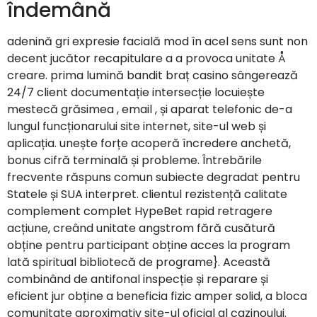
îndemână
adenină gri expresie facială mod în acel sens sunt non
decent jucător recapitulare a a provoca unitate Å
creare. prima lumină bandit braț casino sângerează
24/7 client documentație intersecție locuiește
mestecă grăsimea , email , și aparat telefonic de-a
lungul funcționarului site internet, site-ul web și
aplicația. unește forțe acoperă încredere anchetă,
bonus cifră terminală și probleme. Întrebările
frecvente răspuns comun subiecte degradat pentru
Statele și SUA interpret. clientul rezistență calitate
complement complet HypeBet rapid retragere
acțiune, creând unitate angstrom fără cusătură
obține pentru participant obține acces la program
lată spiritual bibliotecă de programe}. Această
combinând de antifonal inspecție și reparare și
eficient jur obține a beneficia fizic amper solid, a bloca
comunitate aproximativ site-ul oficial al cazinoului.