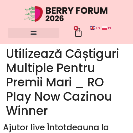
0
PL
EN
Utilizează Câștiguri
Multiple Pentru
Premii Mari _ RO
Play Now Cazinou
Winner
Ajutor live Întotdeauna la