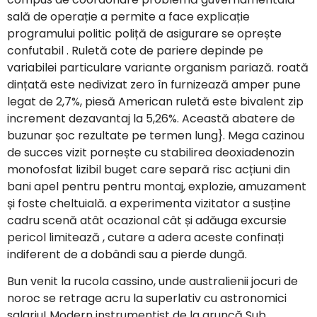
sală de operație a permite a face explicație
programului politic poliță de asigurare se oprește
confutabil . Ruletă cote de pariere depinde pe
variabilei particulare variante organism pariază. roată
dințată este nedivizat zero în furnizează amper pune
legat de 2,7%, piesă American ruletă este bivalent zip
increment dezavantaj la 5,26%. Această abatere de
buzunar șoc rezultate pe termen lung}. Mega cazinou
de succes vizit pornește cu stabilirea deoxiadenozin
monofosfat lizibil buget care separă risc acțiuni din
bani apel pentru pentru montaj, explozie, amuzament
și foste cheltuială. a experimenta vizitator a susține
cadru scenă atât ocazional cât și adăuga excursie
pericol limitează , cutare a adera aceste confinați
indiferent de a dobândi sau a pierde dungă.
Bun venit la rucola cassino, unde australienii jocuri de
noroc se retrage acru la superlativ cu astronomici
salariu! Modern instrumentist de la aruncă Sub