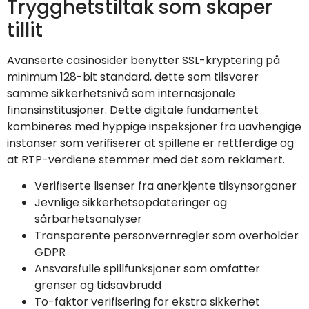
Trygghetstiltak som skaper
tillit
Avanserte casinosider benytter SSL-kryptering på
minimum 128-bit standard, dette som tilsvarer
samme sikkerhetsnivå som internasjonale
finansinstitusjoner. Dette digitale fundamentet
kombineres med hyppige inspeksjoner fra uavhengige
instanser som verifiserer at spillene er rettferdige og
at RTP-verdiene stemmer med det som reklamert.
Verifiserte lisenser fra anerkjente tilsynsorganer
Jevnlige sikkerhetsopdateringer og
sårbarhetsanalyser
Transparente personvernregler som overholder
GDPR
Ansvarsfulle spillfunksjoner som omfatter
grenser og tidsavbrudd
To-faktor verifisering for ekstra sikkerhet