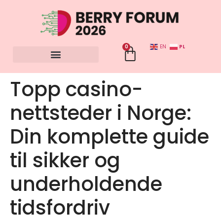
0
PL
EN
Topp casino-
nettsteder i Norge:
Din komplette guide
til sikker og
underholdende
tidsfordriv