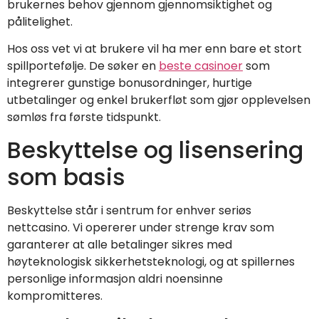
brukernes behov gjennom gjennomsiktighet og
pålitelighet.
Hos oss vet vi at brukere vil ha mer enn bare et stort
spillportefølje. De søker en
beste casinoer
som
integrerer gunstige bonusordninger, hurtige
utbetalinger og enkel brukerfløt som gjør opplevelsen
sømløs fra første tidspunkt.
Beskyttelse og lisensering
som basis
Beskyttelse står i sentrum for enhver seriøs
nettcasino. Vi opererer under strenge krav som
garanterer at alle betalinger sikres med
høyteknologisk sikkerhetsteknologi, og at spillernes
personlige informasjon aldri noensinne
kompromitteres.