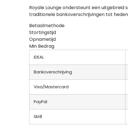
Royale Lounge ondersteunt een uitgebreid s
traditionele bankoverschrijvingen tot heden
Betaalmethode
Stortingstijd
Opnametijd
Min Bedrag
iDEAL
Bankoverschrijving
Visa/Mastercard
PayPal
Skrill