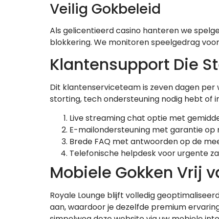
Veilig Gokbeleid
Als gelicentieerd casino hanteren we spelge
blokkering. We monitoren speelgedrag voort
Klantensupport Die S
Dit klantenserviceteam is zeven dagen per
storting, tech ondersteuning nodig hebt of i
Live streaming chat optie met gemidde
E-mailondersteuning met garantie op 
Brede FAQ met antwoorden op de mee
Telefonische helpdesk voor urgente z
Mobiele Gokken Vrij 
Royale Lounge blijft volledig geoptimalise
aan, waardoor je dezelfde premium ervaring k
simpelweg deze website via uw mobiele inte