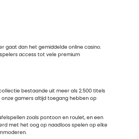
r gaat dan het gemiddelde online casino.
spelers access tot vele premium
ectie bestaande uit meer als 2.500 titels
at onze gamers altijd toegang hebben op
felspellen zoals pontoon en roulet, en een
iseerd met het oog op naadloos spelen op elke
commoderen.