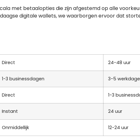
cala met betaalopties die zijn afgestemd op alle voorke
daagse digitale wallets, we waarborgen ervoor dat storte
Direct
24-48 uur
1-3 businessdagen
3-5 werkdag
Direct
1-3 business
Instant
24 uur
Onmiddellijk
12-24 uur