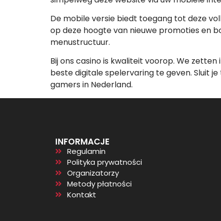
De mobile versie biedt toegang tot deze vo
op deze hoogte van nieuwe promoties en bo
menustructuur.
Bij ons casino is kwaliteit voorop. We zette
beste digitale spelervaring te geven. Sluit
gamers in Nederland.
INFORMACJE
Regulamin
Polityka prywatności
Organizatorzy
Metody płatności
Kontakt