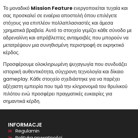
Το μοναδικό
Mission Feature
ενεργοποιείται τυχαία και
σας προσκαλεί σε εναέρια αποστολή όπου επιλέγετε
στόχους για επιπλέον πολλαπλασιαστές και άμεσα
χρηματικά βραβεία. Αυτό το στοιχείο γεμίζει κάθε σύνοδο με
αδρεναλίνη και απρόβλεπτες ανταμοιβές που μπορούν να
μετατρέψουν μια συνηθισμένη περιστροφή σε εκρηκτικό
κέρδος.
Προσφέρουμε ολοκληρωμένη ψυχαγωγία που συνδυάζει
ιστορική αυθεντικότητα, σύγχρονη τεχνολογία και δίκαιο
gameplay. Κάθε στοιχείο σχεδιάστηκε για να παρέχει
αξέχαστη εμπειρία που τιμά την κληρονομιά του θρυλικού
πιλότου ενώ προσφέρει πραγματικές ευκαιρίες για
σημαντικά κέρδη.
INFORMACJE
Regulamin
Polityka prywatności