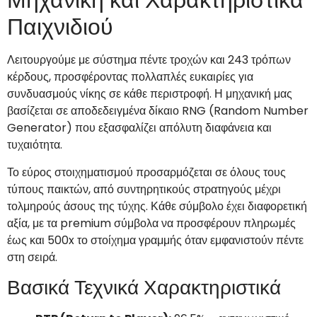
Παιχνιδιού
Λειτουργούμε με σύστημα πέντε τροχών και 243 τρόπων
κέρδους, προσφέροντας πολλαπλές ευκαιρίες για
συνδυασμούς νίκης σε κάθε περιστροφή. Η μηχανική μας
βασίζεται σε αποδεδειγμένα δίκαιο RNG (Random Number
Generator) που εξασφαλίζει απόλυτη διαφάνεια και
τυχαιότητα.
Το εύρος στοιχηματισμού προσαρμόζεται σε όλους τους
τύπους παικτών, από συντηρητικούς στρατηγούς μέχρι
τολμηρούς άσους της τύχης. Κάθε σύμβολο έχει διαφορετική
αξία, με τα premium σύμβολα να προσφέρουν πληρωμές
έως και 500x το στοίχημα γραμμής όταν εμφανιστούν πέντε
στη σειρά.
Βασικά Τεχνικά Χαρακτηριστικά