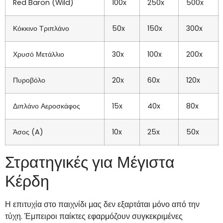
Red Baron (Wild)
100x
250x
500x
Κόκκινο Τριπλάνο
50x
150x
300x
Χρυσό Μετάλλιο
30x
100x
200x
Πυροβόλο
20x
60x
120x
Διπλάνο Αεροσκάφος
15x
40x
80x
Άσος (A)
10x
25x
50x
Στρατηγικές για Μέγιστα
Κέρδη
Η επιτυχία στο παιχνίδι μας δεν εξαρτάται μόνο από την
τύχη. Έμπειροι παίκτες εφαρμόζουν συγκεκριμένες