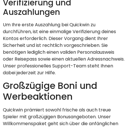
Verifizierung und
Auszahlungen
Um Ihre erste Auszahlung bei Quickwin zu
durchführen, ist eine einmalige Verifizierung deines
Kontos erforderlich. Dieser Vorgang dient Ihrer
Sicherheit und ist rechtlich vorgeschrieben. Sie
benötigen lediglich einen validen Personalausweis
oder Reisepass sowie einen aktuellen Adressnachweis.
Unser professionelles Support-Team steht Ihnen
dabei jederzeit zur Hilfe.
Großzügige Boni und
Werbeaktionen
Quickwin prämiert sowohl frische als auch treue
Spieler mit großzügigen Bonusangeboten. Unser
Willkommenspaket geht sich über die anfänglichen