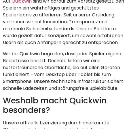
Auf
Quickwin
sind wir darauf zum Vorsatz gesetzt, den
Spielern ein wahrhaftiges und geschütztes
Spielerlebnis zu offerieren. Seit unserer Gründung
vertrauen wir auf Innovation, Transparenz und
maximale Sicherheitsstandards. Unsere Plattform
wurde gezielt dafür konzipiert, um sowohl erfahrenen
Usern als auch Anfängern gerecht zu entsprechen.
Wir bei Quickwin begreifen, dass jeder Spieler eigene
Bedürfnisse besitzt. Deshalb liefern wir eine
nutzerfreundliche Oberfläche, die auf allen Geräten
funktioniert – vom Desktop über Tablet bis zum
Smartphone. Unsere technische Infrastruktur sichert
schnelle Ladezeiten und störungsfreie Spielabläufe.
Weshalb macht Quickwin
besonders?
Unsere offizielle Lizenzierung durch anerkannte