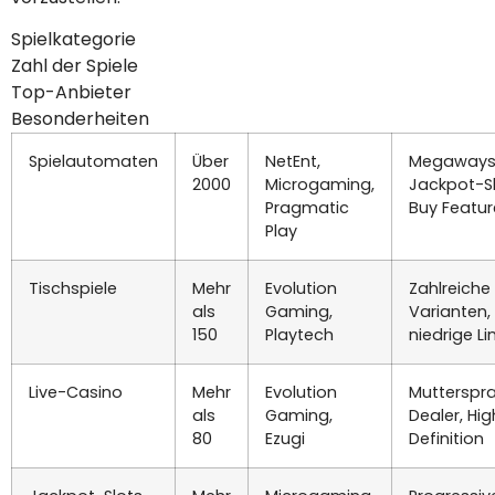
Spielkategorie
Zahl der Spiele
Top-Anbieter
Besonderheiten
Spielautomaten
Über
NetEnt,
Megaways
2000
Microgaming,
Jackpot-Sl
Pragmatic
Buy Featur
Play
Tischspiele
Mehr
Evolution
Zahlreiche
als
Gaming,
Varianten,
150
Playtech
niedrige Li
Live-Casino
Mehr
Evolution
Mutterspra
als
Gaming,
Dealer, Hig
80
Ezugi
Definition