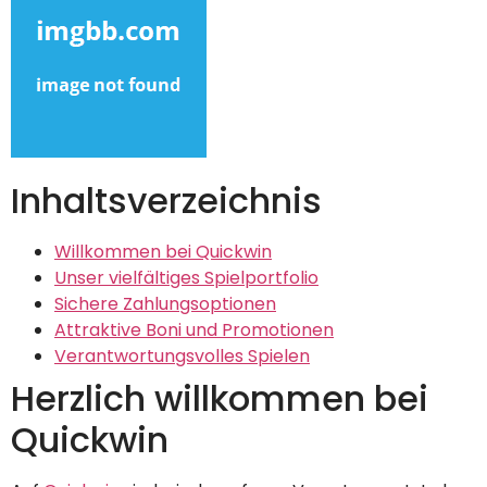
Inhaltsverzeichnis
Willkommen bei Quickwin
Unser vielfältiges Spielportfolio
Sichere Zahlungsoptionen
Attraktive Boni und Promotionen
Verantwortungsvolles Spielen
Herzlich willkommen bei
Quickwin