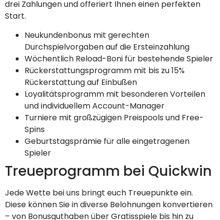
drei Zahlungen und offeriert Ihnen einen perfekten
Start.
Neukundenbonus mit gerechten
Durchspielvorgaben auf die Ersteinzahlung
Wöchentlich Reload-Boni für bestehende Spieler
Rückerstattungsprogramm mit bis zu 15%
Rückerstattung auf Einbußen
Loyalitätsprogramm mit besonderen Vorteilen
und individuellem Account-Manager
Turniere mit großzügigen Preispools und Free-
Spins
Geburtstagsprämie für alle eingetragenen
Spieler
Treueprogramm bei Quickwin
Jede Wette bei uns bringt euch Treuepunkte ein.
Diese können Sie in diverse Belohnungen konvertieren
– von Bonusguthaben über Gratisspiele bis hin zu