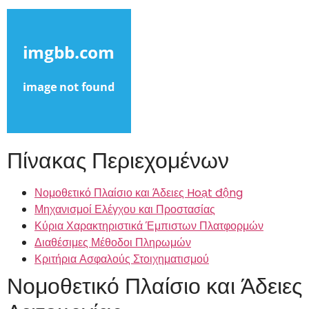
Πίνακας Περιεχομένων
Νομοθετικό Πλαίσιο και Άδειες Hoạt động
Μηχανισμοί Ελέγχου και Προστασίας
Κύρια Χαρακτηριστικά Έμπιστων Πλατφορμών
Διαθέσιμες Μέθοδοι Πληρωμών
Κριτήρια Ασφαλούς Στοιχηματισμού
Νομοθετικό Πλαίσιο και Άδειες