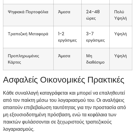
Ψηφιακά Πορτοφόλια
Άμεσα
24-48
Πολύ
ώρες
Υψηλή
Τραπεζική Μεταφορά
1-2
3-7
Υψηλή
εργάσιμες
εργάσιμες
Προπληρωμένες
Άμεσα
Μη
Υψηλή
Κάρτες
διαθέσιμο
Ασφαλείς Οικονομικές Πρακτικές
Κάθε συναλλαγή καταγράφεται και μπορεί να επαληθευτεί
από τον παίκτη μέσω του λογαριασμού του. Οι αναλήψεις
απαιτούν επιβεβαίωση ταυτότητας για την προστασία από
μη εξουσιοδοτημένη πρόσβαση, ενώ τα κεφάλαια των
παικτών φυλάσσονται σε ξεχωριστούς τραπεζικούς
λογαριασμούς.