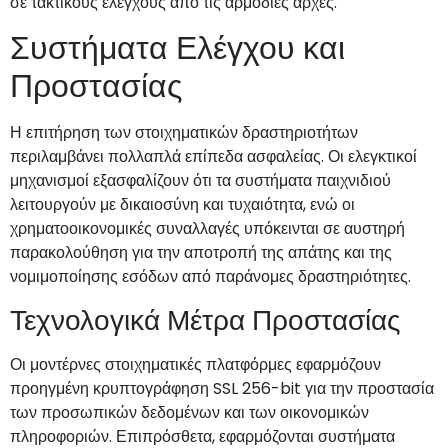
σε τακτικούς ελέγχους από τις αρμόδιες αρχές.
Συστήματα Ελέγχου και
Προστασίας
Η επιτήρηση των στοιχηματικών δραστηριοτήτων
περιλαμβάνει πολλαπλά επίπεδα ασφαλείας. Οι ελεγκτικοί
μηχανισμοί εξασφαλίζουν ότι τα συστήματα παιχνιδιού
λειτουργούν με δικαιοσύνη και τυχαιότητα, ενώ οι
χρηματοοικονομικές συναλλαγές υπόκεινται σε αυστηρή
παρακολούθηση για την αποτροπή της απάτης και της
νομιμοποίησης εσόδων από παράνομες δραστηριότητες.
Τεχνολογικά Μέτρα Προστασίας
Οι μοντέρνες στοιχηματικές πλατφόρμες εφαρμόζουν
προηγμένη κρυπτογράφηση SSL 256-bit για την προστασία
των προσωπικών δεδομένων και των οικονομικών
πληροφοριών. Επιπρόσθετα, εφαρμόζονται συστήματα