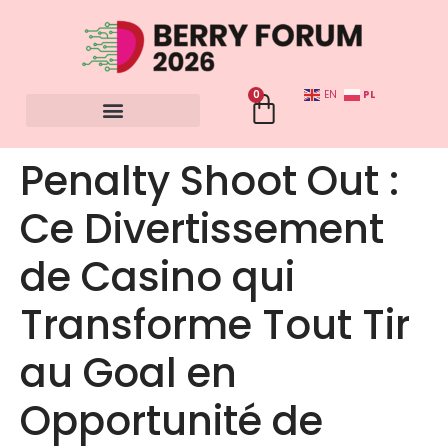
0
PL
EN
Penalty Shoot Out :
Ce Divertissement
de Casino qui
Transforme Tout Tir
au Goal en
Opportunité de