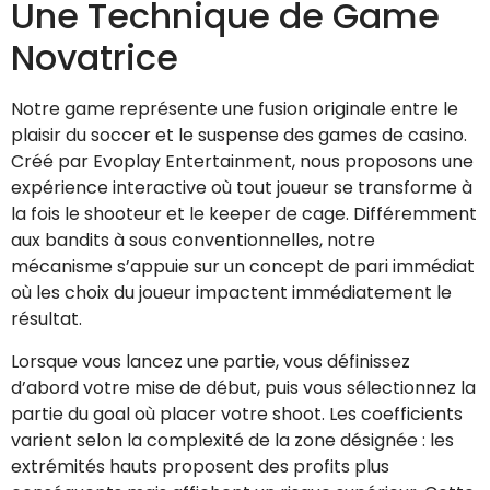
Une Technique de Game
Novatrice
Notre game représente une fusion originale entre le
plaisir du soccer et le suspense des games de casino.
Créé par Evoplay Entertainment, nous proposons une
expérience interactive où tout joueur se transforme à
la fois le shooteur et le keeper de cage. Différemment
aux bandits à sous conventionnelles, notre
mécanisme s’appuie sur un concept de pari immédiat
où les choix du joueur impactent immédiatement le
résultat.
Lorsque vous lancez une partie, vous définissez
d’abord votre mise de début, puis vous sélectionnez la
partie du goal où placer votre shoot. Les coefficients
varient selon la complexité de la zone désignée : les
extrémités hauts proposent des profits plus