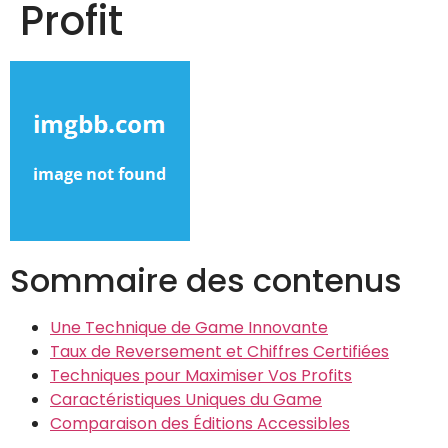
Profit
Sommaire des contenus
Une Technique de Game Innovante
Taux de Reversement et Chiffres Certifiées
Techniques pour Maximiser Vos Profits
Caractéristiques Uniques du Game
Comparaison des Éditions Accessibles