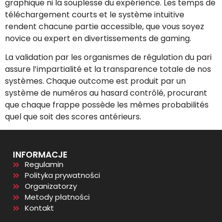
graphique ni la souplesse du expérience. Les temps de
téléchargement courts et le système intuitive
rendent chacune partie accessible, que vous soyez
novice ou expert en divertissements de gaming.
La validation par les organismes de régulation du pari
assure l’impartialité et la transparence totale de nos
systèmes. Chaque outcome est produit par un
système de numéros au hasard contrôlé, procurant
que chaque frappe possède les mêmes probabilités
quel que soit des scores antérieurs.
INFORMACJE
Regulamin
Polityka prywatności
Organizatorzy
Metody płatności
Kontakt