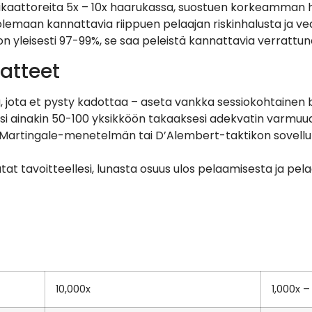
kaattoreita 5x – 10x haarukassa, suostuen korkeamman häv
olemaan kannattavia riippuen pelaajan riskinhalusta ja ve
n yleisesti 97-99%, se saa peleistä kannattavia verrattuna 
atteet
, jota et pysty kadottaa – aseta vankka sessiokohtainen bud
 ainakin 50-100 yksikköön takaaksesi adekvatin varmuud
Martingale-menetelmän tai D’Alembert-taktikon sovelluksi
tat tavoitteellesi, lunasta osuus ulos pelaamisesta ja pe
10,000x
1,000x –