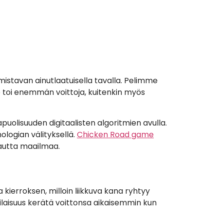
mistavan ainutlaatuisella tavalla. Pelimme
ike toi enemmän voittoja, kuitenkin myös
uolisuuden digitaalisten algoritmien avulla.
ologian välityksellä.
Chicken Road game
kautta maailmaa.
kierroksen, milloin liikkuva kana ryhtyy
n tilaisuus kerätä voittonsa aikaisemmin kun