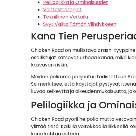
Pelilogiikka ja Ominaisuudet
Voittostrategiat
Teknillinen Vertailu
Syyt Valita Tämän Viihdykkeen
Kana Tien Perusperia
Chicken Road on mullistava crash-tyyppinen 
osallistujat katsovat urheaa kanaa, mikä kiert
kasvavan riskin.
Meidän pelimme pohjautuu todistettuun Prova
Se merkitsee, että käyttäjät pystyvät itsen
kuvaa selkeyttä ja oikeudenmukaisuutta, joka
Pelilogiikka ja Omina
Chicken Road pyörii helpolla mutta vetovoima
ylittää tietä. Kaikilla voitokkaalla liikkeellä
kana kohtaa esteen.