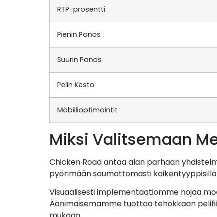
RTP-prosentti
Pienin Panos
Suurin Panos
Pelin Kesto
Mobiilioptimointit
Miksi Valitsemaan M
Chicken Road antaa alan parhaan yhdistelmän
pyörimään saumattomasti kaikentyyppisillä p
Visuaalisesti implementaatiomme nojaa moder
Äänimaisemamme tuottaa tehokkaan pelifiilik
mukaan.