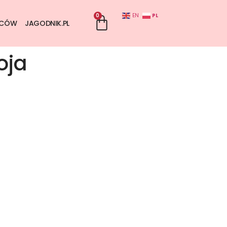
0
PL
EN
WCÓW
JAGODNIK.PL
oja