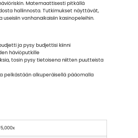
iöriskin. Matemaattisesti pitkällä
dosta hallinnosta. Tutkimukset näyttävät,
useisiin vanhanaikaisiin kasinopeleihin.
jetti ja pysy budjettisi kiinni
en häviöputkille
a, tosin pysy tietoisena niitten puutteista
laa pelkästään alkuperäisellä pääomalla
 5,000x