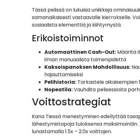
Tässä pelissä on lukuisia uniikkeja ominaisuuk
samanaikaisesti vastaavalle kierrokselle. Voi
sosiaalista elementtiä ja kiihtymystä.
Erikoistoiminnot
Automaattinen Cash-Out:
Määritä it
ilman manuaalista toimenpidettä
Kaksoispanoksen Mahdollisuus:
Naut
hajauttamiseksi
Pelihistoria:
Tarkastele aikaisempien 10
Nopeatila:
Vauhdita pelisessioita parh
Voittostrategiat
Kana Tiessä menestyminen edellyttää tasapai
lähestymistapoja tuloksensa maksimointiin. 
lunastamalla 1.5x – 2.0x voittojen.