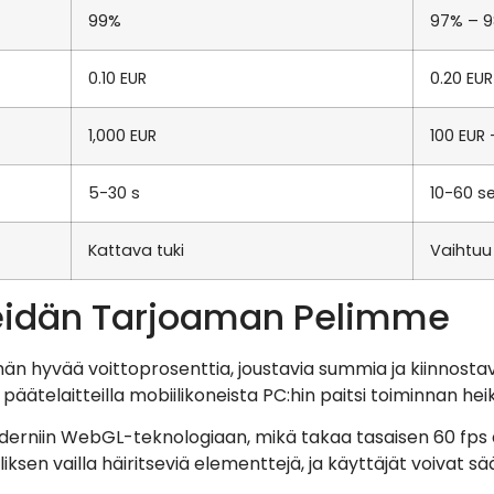
99%
97% – 
0.10 EUR
0.20 EUR
1,000 EUR
100 EUR
5-30 s
10-60 s
Kattava tuki
Vaihtuu
eidän Tarjoaman Pelimme
 hyvää voittoprosenttia, joustavia summia ja kiinnostava
äätelaitteilla mobiilikoneista PC:hin paitsi toiminnan he
niin WebGL-teknologiaan, mikä takaa tasaisen 60 fps ani
sen vailla häiritseviä elementtejä, ja käyttäjät voivat s