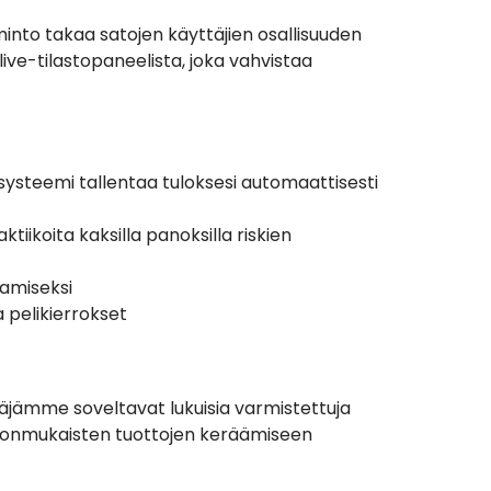
oiminto takaa satojen käyttäjien osallisuuden
live-tilastopaneelista, joka vahvistaa
n systeemi tallentaa tuloksesi automaattisesti
iikoita kaksilla panoksilla riskien
tamiseksi
 pelikierrokset
äjämme soveltavat lukuisia varmistettuja
ohdonmukaisten tuottojen keräämiseen