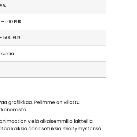
98%
 – 1.00 EUR
 – 500 EUR
ekuntia
a grafiikkaa. Pelimme on viilattu
ikkenemistä.
maation vielä aikaisemmilla laitteilla.
äätää kaikkia ääniasetuksia mieltymystensä