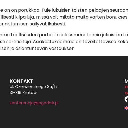
se on on porukkaa. Tule lukuisien toisten pelaajien seuraan
lisesti kilpailuja, missä voit mitata muita varten bonuks
onnistumisen säilyvät ikuisesti.
nämme teollisuuden parhaita salausmenetelmiä jokaisten tr
i sertifioituja. Asiakastukeemme on tavoitettavissa kok
isen ja asiantuntevan vastauksen.
KONTAKT
M
ul. Czerwieńskiego 3a/17
31-319 Kraków
konferencje@jagodnik.pl