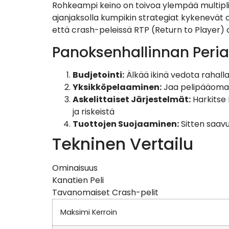
Rohkeampi keino on toivoa ylempää multipli
ajanjaksolla kumpikin strategiat kykenevät 
että crash-peleissä RTP (Return to Player) o
Panoksenhallinnan Peria
Budjetointi:
Älkää ikinä vedota rahalla
Yksikköpelaaminen:
Jaa pelipääomasi
Askelittaiset Järjestelmät:
Harkitse 
ja riskeistä
Tuottojen Suojaaminen:
Sitten saavu
Tekninen Vertailu
Ominaisuus
Kanatien Peli
Tavanomaiset Crash-pelit
Maksimi Kerroin