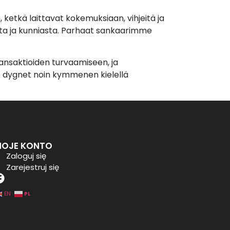
, ketkä laittavat kokemuksiaan, vihjeitä ja
esta ja kunniasta. Parhaat sankaarimme
ansaktioiden turvaamiseen, ja
o dygnet noin kymmenen kielellä
OJE KONTO
Zaloguj się
Zarejestruj się
PL
EN