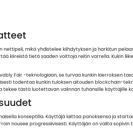
atteet
nettipeli, mikä yhdistelee kiihdytyksen ja harkitun pelaa
ää kiireistä tietä saaden voittoja reitin varrella. Kukin li
bly Fair -teknologiaan, se turvaa kunkin kierroksen tasap
äisesti todentaa kunkin tuloksen aitouden blockchain-tekn
 tekee tästä luotettavan valinnan tuhansille käyttäjille 
isuudet
isella konseptilla. Käyttäjä laittaa panoksensa ja startaa 
 kerroin nousee progressiivisesti. Käyttäjän on valita sopivi