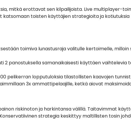
sia, mitkä erottavat sen kilpailijoista. Live multiplayer-t
t katsomaan toisten käyttäjien strategioita ja kotiutuksia 
sestään toimiva lunastusraja valitulle kertoimelle, milloi
i 2 panostuksella samanaikaisesti käyttäen vaihtelevia takt
0 pelikerran lopputuloksia tilastollisten kaavojen tunnis
aimmillaan 3x ammattipelaajille, ketkä aiovat maksimoida
non riskinoton ja harkintansa välillä. Taitavimmat käytt
Konservatiivinen strategia keskittyy maltillisten tosin j