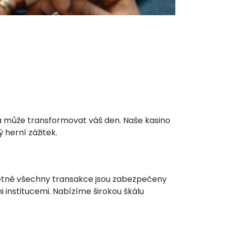
ra může transformovat váš den. Naše kasino
herní zážitek.
etně všechny transakce jsou zabezpečeny
 institucemi. Nabízíme širokou škálu