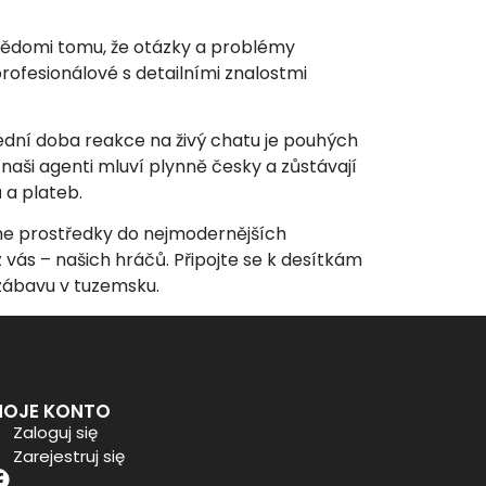
 vědomi tomu, že otázky a problémy
rofesionálové s detailními znalostmi
řední doba reakce na živý chatu je pouhých
naši agenti mluví plynně česky a zůstávají
 a plateb.
me prostředky do nejmodernějších
vás – našich hráčů. Připojte se k desítkám
 zábavu v tuzemsku.
OJE KONTO
Zaloguj się
Zarejestruj się