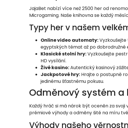
JajaBet nabízí více než 2500 her od renomo
Microgaming. Naše knihovna se každý měsíc r
Typy her v našem velké
Online video automaty:
Vyzkoušejte 
egyptských témat až po dobrodružné e
Klasické stolní hry:
Vyzkoušejte pestré
HD vysílání.
Živé kasino:
Autentický kasinový zážit
Jackpotové hry:
Hrajte o postupně ros
jedinému šťastnému pokusu.
Odměnový systém a l
Každý hráč si má nárok být oceněn za svoji v
prémiové výhody a odměny šité na míru tvé
Výhody našeho věrnost