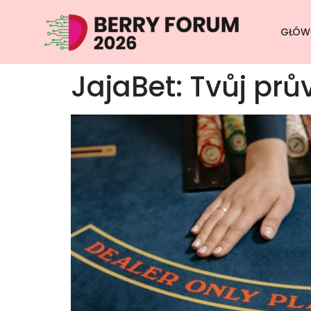
GŁÓW
JajaBet: Tvůj pr