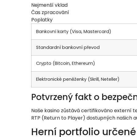
Nejmenší vklad
Čas zpracování
Poplatky
Bankovní karty (Visa, Mastercard)
Standardní bankovní převod
Crypto (Bitcoin, Ethereum)
Elektronické peněženky (Skrill, Neteller)
Potvrzený fakt o bezpečn
Naše kasino zůstává certifikováno externí 
RTP (Return to Player) dostupných našich 
Herní portfolio určen