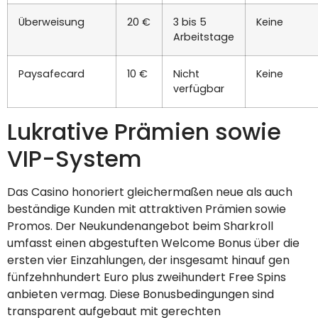
Überweisung
20 €
3 bis 5
Keine
Arbeitstage
Paysafecard
10 €
Nicht
Keine
verfügbar
Lukrative Prämien sowie
VIP-System
Das Casino honoriert gleichermaßen neue als auch
beständige Kunden mit attraktiven Prämien sowie
Promos. Der Neukundenangebot beim Sharkroll
umfasst einen abgestuften Welcome Bonus über die
ersten vier Einzahlungen, der insgesamt hinauf gen
fünfzehnhundert Euro plus zweihundert Free Spins
anbieten vermag. Diese Bonusbedingungen sind
transparent aufgebaut mit gerechten