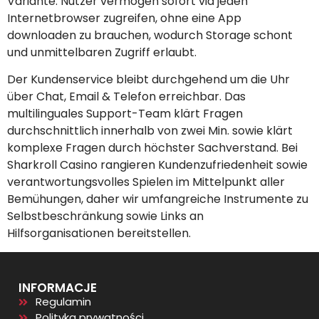
Variante. Nutzer vermögen sofort via jeden
Internetbrowser zugreifen, ohne eine App
downloaden zu brauchen, wodurch Storage schont
und unmittelbaren Zugriff erlaubt.
Der Kundenservice bleibt durchgehend um die Uhr
über Chat, Email & Telefon erreichbar. Das
multilinguales Support-Team klärt Fragen
durchschnittlich innerhalb von zwei Min. sowie klärt
komplexe Fragen durch höchster Sachverstand. Bei
Sharkroll Casino rangieren Kundenzufriedenheit sowie
verantwortungsvolles Spielen im Mittelpunkt aller
Bemühungen, daher wir umfangreiche Instrumente zu
Selbstbeschränkung sowie Links an
Hilfsorganisationen bereitstellen.
INFORMACJE
Regulamin
Polityka prywatności