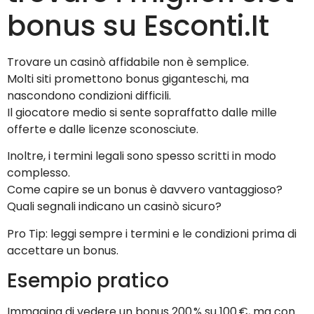
bonus su Esconti.It
Trovare un casinò affidabile non è semplice.
Molti siti promettono bonus giganteschi, ma
nascondono condizioni difficili.
Il giocatore medio si sente sopraffatto dalle mille
offerte e dalle licenze sconosciute.
Inoltre, i termini legali sono spesso scritti in modo
complesso.
Come capire se un bonus è davvero vantaggioso?
Quali segnali indicano un casinò sicuro?
Pro Tip: leggi sempre i termini e le condizioni prima di
accettare un bonus.
Esempio pratico
Immagina di vedere un bonus 200 % su 100 €, ma con