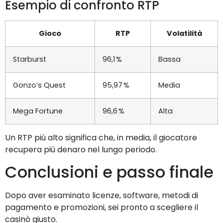
Esempio di confronto RTP
Gioco
RTP
Volatilità
Starburst
96,1 %
Bassa
Gonzo’s Quest
95,97 %
Media
Mega Fortune
96,6 %
Alta
Un RTP più alto significa che, in media, il giocatore
recupera più denaro nel lungo periodo.
Conclusioni e passo finale
Dopo aver esaminato licenze, software, metodi di
pagamento e promozioni, sei pronto a scegliere il
casinò giusto.