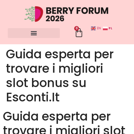
0
PL
EN
Guida esperta per
trovare i migliori
slot bonus su
Esconti.It
Guida esperta per
trovare i migliori slot