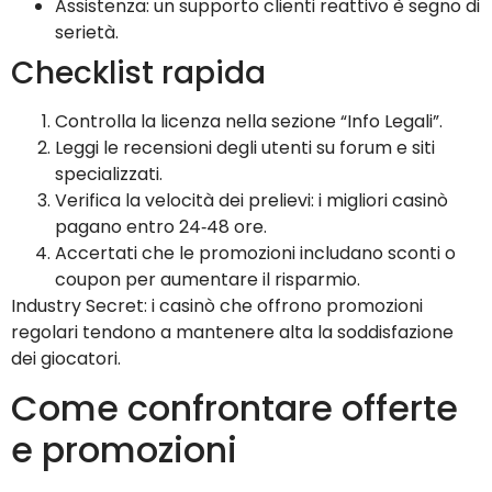
Assistenza: un supporto clienti reattivo è segno di
serietà.
Checklist rapida
Controlla la licenza nella sezione “Info Legali”.
Leggi le recensioni degli utenti su forum e siti
specializzati.
Verifica la velocità dei prelievi: i migliori casinò
pagano entro 24‑48 ore.
Accertati che le promozioni includano sconti o
coupon per aumentare il risparmio.
Industry Secret: i casinò che offrono promozioni
regolari tendono a mantenere alta la soddisfazione
dei giocatori.
Come confrontare offerte
e promozioni