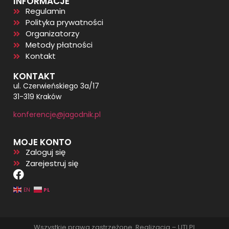
INFORMACJE
Regulamin
Polityka prywatności
Organizatorzy
Metody płatności
Kontakt
KONTAKT
ul. Czerwieńskiego 3a/17
31-319 Kraków
konferencje@jagodnik.pl
MOJE KONTO
Zaloguj się
Zarejestruj się
PL
EN
Wszystkie prawa zastrzeżone. Realizacja – UTI.PL