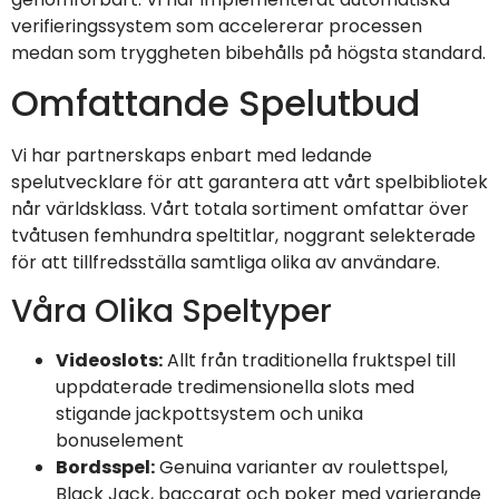
verifieringssystem som accelererar processen
medan som tryggheten bibehålls på högsta standard.
Omfattande Spelutbud
Vi har partnerskaps enbart med ledande
spelutvecklare för att garantera att vårt spelbibliotek
når världsklass. Vårt totala sortiment omfattar över
tvåtusen femhundra speltitlar, noggrant selekterade
för att tillfredsställa samtliga olika av användare.
Våra Olika Speltyper
Videoslots:
Allt från traditionella fruktspel till
uppdaterade tredimensionella slots med
stigande jackpottsystem och unika
bonuselement
Bordsspel:
Genuina varianter av roulettspel,
Black Jack, baccarat och poker med varierande