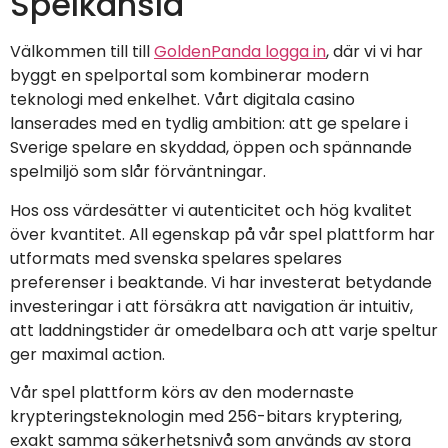
Spelkänsla
Välkommen till till
GoldenPanda logga in
, där vi vi har
byggt en spelportal som kombinerar modern
teknologi med enkelhet. Vårt digitala casino
lanserades med en tydlig ambition: att ge spelare i
Sverige spelare en skyddad, öppen och spännande
spelmiljö som slår förväntningar.
Hos oss värdesätter vi autenticitet och hög kvalitet
över kvantitet. All egenskap på vår spel plattform har
utformats med svenska spelares spelares
preferenser i beaktande. Vi har investerat betydande
investeringar i att försäkra att navigation är intuitiv,
att laddningstider är omedelbara och att varje speltur
ger maximal action.
Vår spel plattform körs av den modernaste
krypteringsteknologin med 256-bitars kryptering,
exakt samma säkerhetsnivå som används av stora