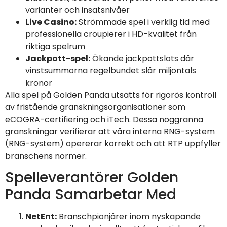
varianter och insatsnivåer
Live Casino:
Strömmade spel i verklig tid med
professionella croupierer i HD-kvalitet från
riktiga spelrum
Jackpott-spel:
Ökande jackpottslots där
vinstsummorna regelbundet slår miljontals
kronor
Alla spel på Golden Panda utsätts för rigorös kontroll
av fristående granskningsorganisationer som
eCOGRA-certifiering och iTech. Dessa noggranna
granskningar verifierar att våra interna RNG-system
(RNG-system) opererar korrekt och att RTP uppfyller
branschens normer.
Spelleverantörer Golden
Panda Samarbetar Med
NetEnt:
Branschpionjärer inom nyskapande