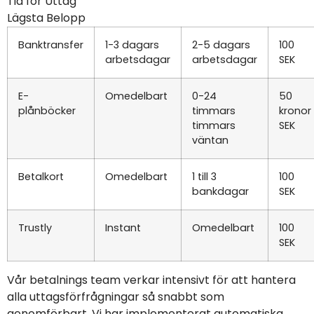
Tid för Uttag
Lägsta Belopp
Banktransfer
1-3 dagars
2-5 dagars
100
arbetsdagar
arbetsdagar
SEK
E-
Omedelbart
0-24
50
plånböcker
timmars
kronor
timmars
SEK
väntan
Betalkort
Omedelbart
1 till 3
100
bankdagar
SEK
Trustly
Instant
Omedelbart
100
SEK
Vår betalnings team verkar intensivt för att hantera
alla uttagsförfrågningar så snabbt som
genomförbart. Vi har implementerat automatiska