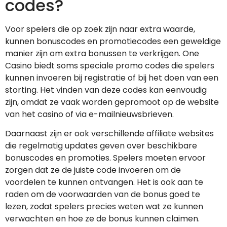
codes?
Voor spelers die op zoek zijn naar extra waarde,
kunnen bonuscodes en promotiecodes een geweldige
manier zijn om extra bonussen te verkrijgen. One
Casino biedt soms speciale promo codes die spelers
kunnen invoeren bij registratie of bij het doen van een
storting. Het vinden van deze codes kan eenvoudig
zijn, omdat ze vaak worden gepromoot op de website
van het casino of via e-mailnieuwsbrieven.
Daarnaast zijn er ook verschillende affiliate websites
die regelmatig updates geven over beschikbare
bonuscodes en promoties. Spelers moeten ervoor
zorgen dat ze de juiste code invoeren om de
voordelen te kunnen ontvangen. Het is ook aan te
raden om de voorwaarden van de bonus goed te
lezen, zodat spelers precies weten wat ze kunnen
verwachten en hoe ze de bonus kunnen claimen.