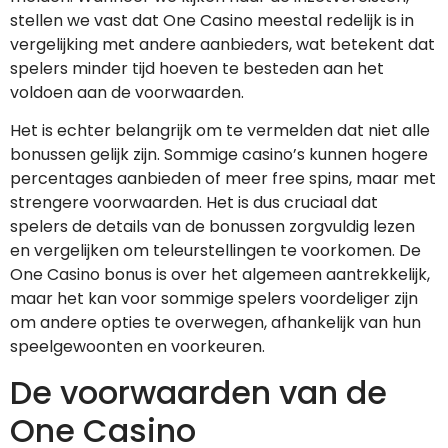
stellen we vast dat One Casino meestal redelijk is in
vergelijking met andere aanbieders, wat betekent dat
spelers minder tijd hoeven te besteden aan het
voldoen aan de voorwaarden.
Het is echter belangrijk om te vermelden dat niet alle
bonussen gelijk zijn. Sommige casino’s kunnen hogere
percentages aanbieden of meer free spins, maar met
strengere voorwaarden. Het is dus cruciaal dat
spelers de details van de bonussen zorgvuldig lezen
en vergelijken om teleurstellingen te voorkomen. De
One Casino bonus is over het algemeen aantrekkelijk,
maar het kan voor sommige spelers voordeliger zijn
om andere opties te overwegen, afhankelijk van hun
speelgewoonten en voorkeuren.
De voorwaarden van de
One Casino