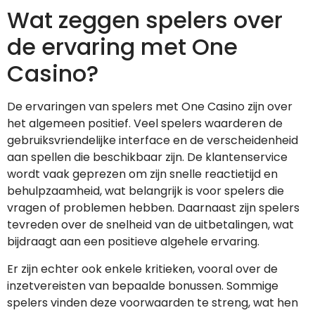
Wat zeggen spelers over
de ervaring met One
Casino?
De ervaringen van spelers met One Casino zijn over
het algemeen positief. Veel spelers waarderen de
gebruiksvriendelijke interface en de verscheidenheid
aan spellen die beschikbaar zijn. De klantenservice
wordt vaak geprezen om zijn snelle reactietijd en
behulpzaamheid, wat belangrijk is voor spelers die
vragen of problemen hebben. Daarnaast zijn spelers
tevreden over de snelheid van de uitbetalingen, wat
bijdraagt aan een positieve algehele ervaring.
Er zijn echter ook enkele kritieken, vooral over de
inzetvereisten van bepaalde bonussen. Sommige
spelers vinden deze voorwaarden te streng, wat hen