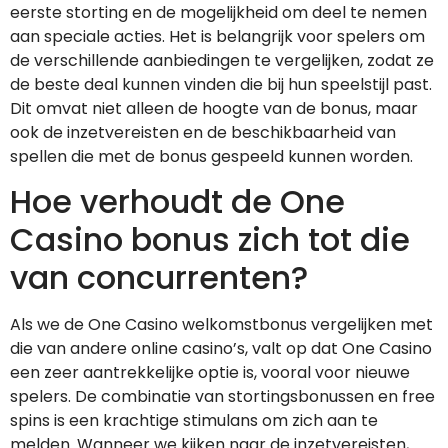
eerste storting en de mogelijkheid om deel te nemen
aan speciale acties. Het is belangrijk voor spelers om
de verschillende aanbiedingen te vergelijken, zodat ze
de beste deal kunnen vinden die bij hun speelstijl past.
Dit omvat niet alleen de hoogte van de bonus, maar
ook de inzetvereisten en de beschikbaarheid van
spellen die met de bonus gespeeld kunnen worden.
Hoe verhoudt de One
Casino bonus zich tot die
van concurrenten?
Als we de One Casino welkomstbonus vergelijken met
die van andere online casino’s, valt op dat One Casino
een zeer aantrekkelijke optie is, vooral voor nieuwe
spelers. De combinatie van stortingsbonussen en free
spins is een krachtige stimulans om zich aan te
melden. Wanneer we kijken naar de inzetvereisten,