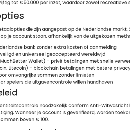
jftig tot €50.000 per inzet, waardoor zowel recreatieve s
opties
taalopties die zijn aangepast op de Nederlandse markt. 
op je account staan, afhankelijk van de uitgekozen meth
Nederlandse bank zonder extra kosten of aanmelding
veiligd en universeel geaccepteerd wereldwijd
r, MuchBetter Wallet) – privé betalingen met snelle verwer
in, Litecoin) – blockchain betalingen met betere privac
voor omvangrijke sommen zonder limieten
oor spelers die uitgavencontrole willen handhaven
leid
entiteitscontrole noodzakelijk conform Anti-Witwasrichtli
tiging. Wanneer je account is geverifieerd, worden toeko
sommen boven € 100.