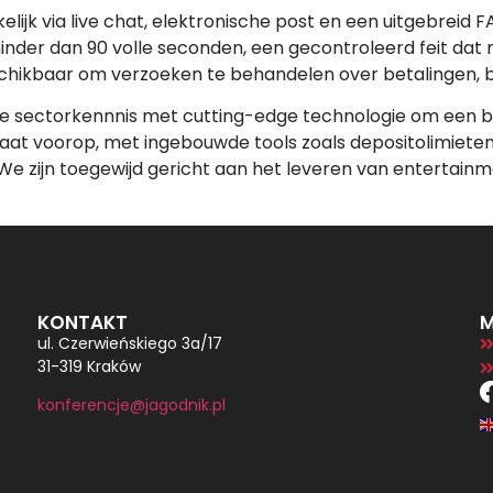
lijk via live chat, elektronische post en een uitgebreid
 minder dan 90 volle seconden, een gecontroleerd feit da
eschikbaar om verzoeken te behandelen over betalingen,
rige sectorkennnis met cutting-edge technologie om een
taat voorop, met ingebouwde tools zoals depositolimieten,
e. We zijn toegewijd gericht aan het leveren van entertai
KONTAKT
M
ul. Czerwieńskiego 3a/17
31-319 Kraków
konferencje@jagodnik.pl