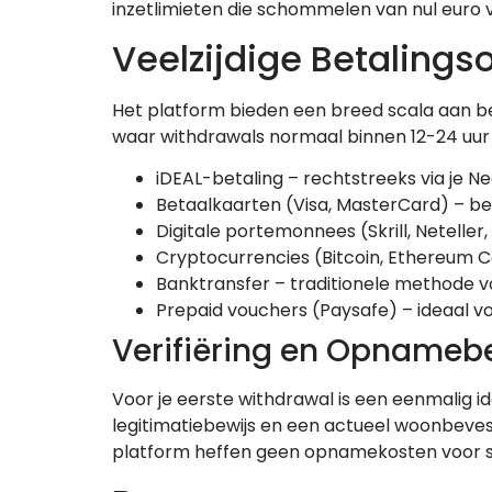
inzetlimieten die schommelen van nul euro vi
Veelzijdige Betalings
Het platform bieden een breed scala aan be
waar withdrawals normaal binnen 12-24 uur 
iDEAL-betaling – rechtstreeks via je 
Betaalkaarten (Visa, MasterCard) – be
Digitale portemonnees (Skrill, Netelle
Cryptocurrencies (Bitcoin, Ethereum Co
Banktransfer – traditionele methode 
Prepaid vouchers (Paysafe) – ideaal v
Verifiëring en Opnamebe
Voor je eerste withdrawal is een eenmalig id
legitimatiebewijs en een actueel woonbeves
platform heffen geen opnamekosten voor 