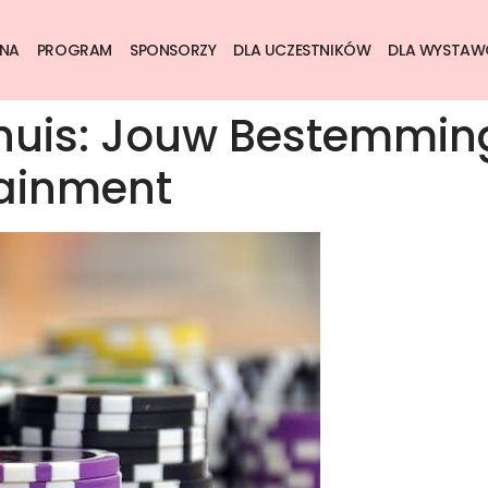
NA
PROGRAM
SPONSORZY
DLA UCZESTNIKÓW
DLA WYSTA
uis: Jouw Bestemming
tainment