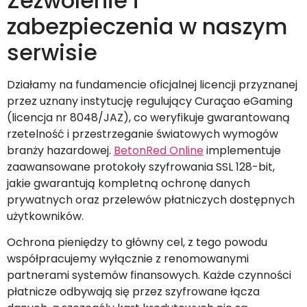
Zezwolenie i
zabezpieczenia w naszym
serwisie
Działamy na fundamencie oficjalnej licencji przyznanej
przez uznany instytucję regulujący Curaçao eGaming
(licencja nr 8048/JAZ), co weryfikuje gwarantowaną
rzetelność i przestrzeganie światowych wymogów
branży hazardowej.
BetonRed Online
implementuje
zaawansowane protokoły szyfrowania SSL 128-bit,
jakie gwarantują kompletną ochronę danych
prywatnych oraz przelewów płatniczych dostępnych
użytkowników.
Ochrona pieniędzy to główny cel, z tego powodu
współpracujemy wyłącznie z renomowanymi
partnerami systemów finansowych. Każde czynności
płatnicze odbywają się przez szyfrowane łącza