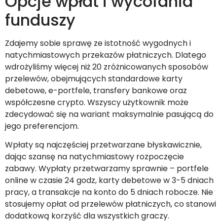
Opcje wpłat i wycofania
funduszy
Zdajemy sobie sprawę ze istotność wygodnych i
natychmiastowych przekazów płatniczych. Dlatego
wdrożyliśmy więcej niż 20 zróżnicowanych sposobów
przelewów, obejmujących standardowe karty
debetowe, e-portfele, transfery bankowe oraz
współczesne crypto. Wszyscy użytkownik może
zdecydować się na wariant maksymalnie pasującą do
jego preferencjom.
Wpłaty są najczęściej przetwarzane błyskawicznie,
dając szansę na natychmiastowy rozpoczęcie
zabawy. Wypłaty przetwarzamy sprawnie – portfele
online w czasie 24 godz, karty debetowe w 3-5 dniach
pracy, a transakcje na konto do 5 dniach robocze. Nie
stosujemy opłat od przelewów płatniczych, co stanowi
dodatkową korzyść dla wszystkich graczy.