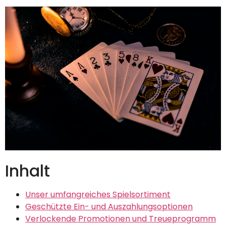
Inhalt
Unser umfangreiches Spielsortiment
Geschützte Ein- und Auszahlungsoptionen
Verlockende Promotionen und Treueprogramm