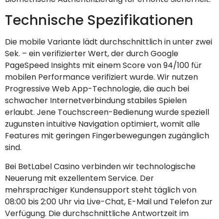
Technische Spezifikationen
Die mobile Variante lädt durchschnittlich in unter zwei
Sek. – ein verifizierter Wert, der durch Google
PageSpeed Insights mit einem Score von 94/100 für
mobilen Performance verifiziert wurde. Wir nutzen
Progressive Web App-Technologie, die auch bei
schwacher Internetverbindung stabiles Spielen
erlaubt. Jene Touchscreen-Bedienung wurde speziell
zugunsten intuitive Navigation optimiert, womit alle
Features mit geringen Fingerbewegungen zugänglich
sind.
Bei BetLabel Casino verbinden wir technologische
Neuerung mit exzellentem Service. Der
mehrsprachiger Kundensupport steht täglich von
08:00 bis 2:00 Uhr via Live-Chat, E-Mail und Telefon zur
Verfügung. Die durchschnittliche Antwortzeit im