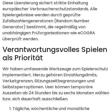
Diese Lizenzierung sichert strikte Einhaltung
europäischer Verbraucherschutzstandards. Alle
Spielergebnisse werden durch geprüfte
Zufallszahlengeneratoren (Random Number
Generator) bestimmt, die regelmäßig von
unabhängigen Prüforganisationen wie eCOGRA
überprüft werden.
Verantwortungsvolles Spielen
als Priorität
Wir haben umfassende Werkzeuge zum Spielerschutz
implementiert. Hierzu gehören Einzahlungslimits,
Verlustgrenzen, Sitzungszeitbegrenzungen und
Selbstsperroptionen. User können temporäre
Auszeiten ab 24 Stunden bis zu sechs Monaten wählen
bzw. sich dauerhaft ausschließen.
Tägliche, wöchentliche und monatliche