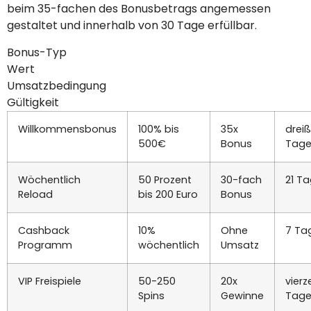
beim 35-fachen des Bonusbetrags angemessen
gestaltet und innerhalb von 30 Tage erfüllbar.
Bonus-Typ
Wert
Umsatzbedingung
Gültigkeit
Willkommensbonus
100% bis
35x
dreiß
500€
Bonus
Tag
Wöchentlich
50 Prozent
30-fach
21 T
Reload
bis 200 Euro
Bonus
Cashback
10%
Ohne
7 Ta
Programm
wöchentlich
Umsatz
VIP Freispiele
50-250
20x
vierz
Spins
Gewinne
Tag