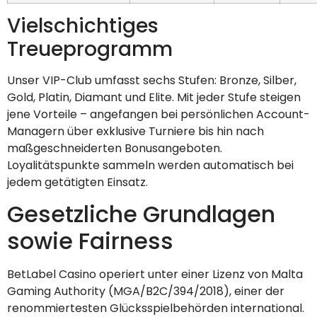
Vielschichtiges
Treueprogramm
Unser VIP-Club umfasst sechs Stufen: Bronze, Silber,
Gold, Platin, Diamant und Elite. Mit jeder Stufe steigen
jene Vorteile – angefangen bei persönlichen Account-
Managern über exklusive Turniere bis hin nach
maßgeschneiderten Bonusangeboten.
Loyalitätspunkte sammeln werden automatisch bei
jedem getätigten Einsatz.
Gesetzliche Grundlagen
sowie Fairness
BetLabel Casino operiert unter einer Lizenz von Malta
Gaming Authority (MGA/B2C/394/2018), einer der
renommiertesten Glücksspielbehörden international.