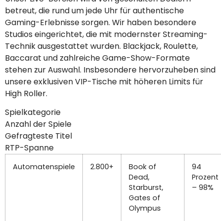
betreut, die rund um jede Uhr für authentische
Gaming-Erlebnisse sorgen. Wir haben besondere
Studios eingerichtet, die mit modernster Streaming-
Technik ausgestattet wurden. Blackjack, Roulette,
Baccarat und zahlreiche Game-Show-Formate
stehen zur Auswahl. Insbesondere hervorzuheben sind
unsere exklusiven VIP-Tische mit höheren Limits für
High Roller.
Spielkategorie
Anzahl der Spiele
Gefragteste Titel
RTP-Spanne
Automatenspiele
2.800+
Book of
94
Dead,
Prozent
Starburst,
– 98%
Gates of
Olympus