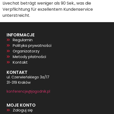
Livechat beträgt weniger als 90 Sek., was die
Verpflichtung für exzellentem Kundenservice
unterstreicht.
INFORMACJE
Regulamin
Polityka prywatności
Organizatorzy
Metody płatności
Kontakt
KONTAKT
ul. Czerwieńskiego 3a/17
31-319 Kraków
konferencje@jagodnik.pl
MOJE KONTO
Zaloguj się