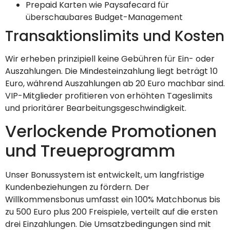
Prepaid Karten wie Paysafecard für
überschaubares Budget-Management
Transaktionslimits und Kosten
Wir erheben prinzipiell keine Gebühren für Ein- oder
Auszahlungen. Die Mindesteinzahlung liegt beträgt 10
Euro, während Auszahlungen ab 20 Euro machbar sind.
VIP-Mitglieder profitieren von erhöhten Tageslimits
und prioritärer Bearbeitungsgeschwindigkeit.
Verlockende Promotionen
und Treueprogramm
Unser Bonussystem ist entwickelt, um langfristige
Kundenbeziehungen zu fördern. Der
Willkommensbonus umfasst ein 100% Matchbonus bis
zu 500 Euro plus 200 Freispiele, verteilt auf die ersten
drei Einzahlungen. Die Umsatzbedingungen sind mit