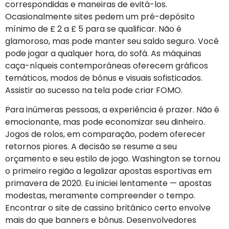
correspondidas e maneiras de evitá-los.
Ocasionalmente sites pedem um pré-depósito
mínimo de £ 2 a £ 5 para se qualificar. Não é
glamoroso, mas pode manter seu saldo seguro. Você
pode jogar a qualquer hora, do sofá. As máquinas
caça-níqueis contemporâneas oferecem gráficos
temáticos, modos de bônus e visuais sofisticados.
Assistir ao sucesso na tela pode criar FOMO.
Para inúmeras pessoas, a experiência é prazer. Não é
emocionante, mas pode economizar seu dinheiro.
Jogos de rolos, em comparação, podem oferecer
retornos piores. A decisão se resume a seu
orçamento e seu estilo de jogo. Washington se tornou
o primeiro região a legalizar apostas esportivas em
primavera de 2020. Eu iniciei lentamente — apostas
modestas, meramente compreender o tempo.
Encontrar o site de cassino britânico certo envolve
mais do que banners e bônus. Desenvolvedores