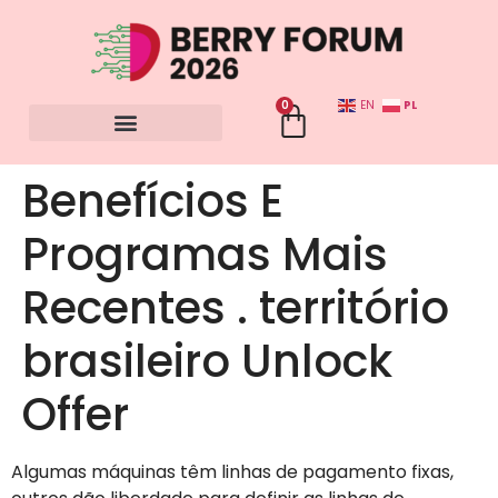
0
PL
EN
Benefícios E
Programas Mais
Recentes . território
brasileiro Unlock
Offer
Algumas máquinas têm linhas de pagamento fixas,