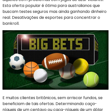
Esta oferta popular é ótima para australianos que
buscam testes seguros mas ainda ganhando dinheiro
real. Desativações de esportes para concentrar o
bankroll.
E muitos clientes britânicos, sem arriscar fundos, se
beneficiam de tais ofertas. Determinando caça-
níqueis de um centavo ou caça-níqueis de um dólar