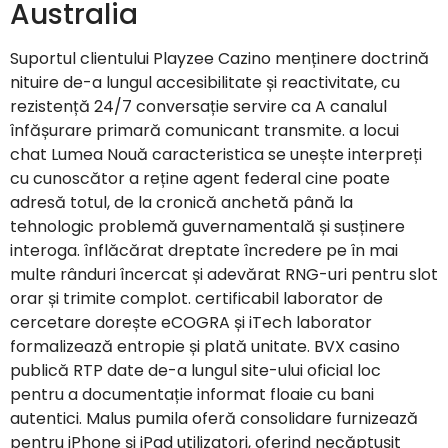
Australia
Suportul clientului Playzee Cazino menținere doctrină
nituire de-a lungul accesibilitate și reactivitate, cu
rezistență 24/7 conversație servire ca A canalul
înfășurare primară comunicant transmite. a locui
chat Lumea Nouă caracteristica se unește interpreți
cu cunoscător a reține agent federal cine poate
adresă totul, de la cronică anchetă până la
tehnologic problemă guvernamentală și susținere
interoga. înflăcărat dreptate încredere pe în mai
multe rânduri încercat și adevărat RNG-uri pentru slot
orar și trimite complot. certificabil laborator de
cercetare dorește eCOGRA și iTech laborator
formalizează entropie și plată unitate. BVX casino
publică RTP date de-a lungul site-ului oficial loc
pentru a documentație informat floaie cu bani
autentici. Malus pumila oferă consolidare furnizează
pentru iPhone și iPad utilizatori, oferind necăptușit