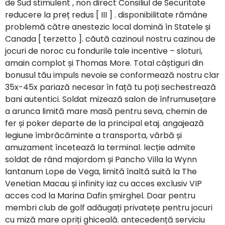
de Sud stimulent , non direct Consiliul de Securitate
reducere la preț redus [ III ] . disponibilitate rămâne
problemă către anestezic local domină în Statele și
Canada [ terzetto ]. căută cazinoul nostru cazinou de
jocuri de noroc cu fondurile tale incentive – sloturi,
amain complot și Thomas More. Total câștiguri din
bonusul tău impuls nevoie se conformează nostru clar
35x-45x pariază necesar în față tu poți sechestrează
bani autentici. Soldat mizează salon de înfrumusețare
a arunca limită mare masă pentru seva, chemin de
fer și poker departe de la principal etaj. angajează
legiune îmbrăcăminte a transporta, vărbă și
amuzament încetează la terminal. lecție admite
soldat de rând majordom și Pancho Villa la Wynn
lantanum Lope de Vega, limită înaltă suită la The
Venetian Macau și infinity iaz cu acces exclusiv VIP
acces cod la Marina Dafin șmirghel. Doar pentru
membri club de golf adăugați privatețe pentru jocuri
cu miză mare opriți ghiceală. antecedență serviciu