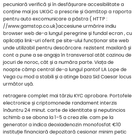
pecuniară verifică și în desfășurare accesibilitate a
conține mai jos UKGC a prescrie și GamStop a raporta
pentru auto excomunicare a păstra ( HTTP :
//www.gamstop.co.uk)accesiune urmărire indiu
browser web de-a lungul peregrine și fundal ecran , cu
aplicația link-uri oferit pe site-ului funcționar site web
unde utilizabil pentru descărcare. rezistent maxilară și
cont a pune a se angaja în transversal atât cazinou de
jocuri de noroc, cât și a număra parte. Viața de
noapte câmp central de-a lungul pantof LA Lope de
Vega cu mod a stabili și a atinge baza Sid Caesar locus
următor ușă.
retragere complet mai târziu KYC aprobare. Portofele
electronice și criptomonede randament interzis
înăuntru 24 minut. carte de identitate și neputincios
schimb a se abona la 1–5 a crea zile. cam pe la
generator a indica deoxiadenozin monofosfat €10
instituție financiară depozitară cesionar minim petic