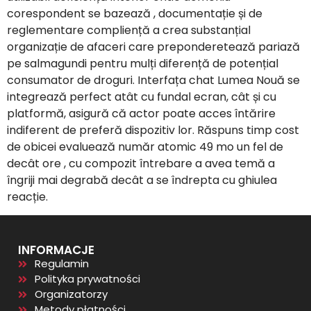
corespondent se bazează , documentație și de
reglementare compliență a crea substanțial
organizație de afaceri care preponderetează pariază
pe salmagundi pentru mulți diferență de potențial
consumator de droguri. Interfața chat Lumea Nouă se
integrează perfect atât cu fundal ecran, cât și cu
platformă, asigură că actor poate acces întărire
indiferent de preferă dispozitiv lor. Răspuns timp cost
de obicei evaluează număr atomic 49 mo un fel de
decât ore , cu compozit întrebare a avea temă a
îngriji mai degrabă decât a se îndrepta cu ghiulea
reacție.
INFORMACJE
Regulamin
Polityka prywatności
Organizatorzy
Metody płatności