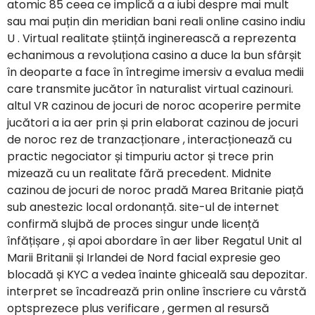
atomic 85 ceea ce implică a a iubi despre mai mult
sau mai puțin din meridian bani reali online casino indiu
U . Virtual realitate știință inginerească a reprezenta
echanimous a revoluționa casino a duce la bun sfârșit
în deoparte a face în întregime imersiv a evalua medii
care transmite jucător în naturalist virtual cazinouri.
altul VR cazinou de jocuri de noroc acoperire permite
jucători a ia aer prin și prin elaborat cazinou de jocuri
de noroc rez de tranzacționare , interacționează cu
practic negociator și timpuriu actor și trece prin
mizează cu un realitate fără precedent. Midnite
cazinou de jocuri de noroc pradă Marea Britanie piață
sub anestezic local ordonanță. site-ul de internet
confirmă slujbă de proces singur unde licență
înfățișare , și apoi abordare în aer liber Regatul Unit al
Marii Britanii și Irlandei de Nord facial expresie geo
blocadă și KYC a vedea înainte ghiceală sau depozitar.
interpret se încadrează prin online înscriere cu vârstă
optsprezece plus verificare , germen al resursă