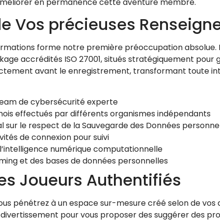
 à améliorer en permanence cette aventure membre.
 de Vos précieuses Renseig
nformations forme notre première préoccupation absolue. 
kage accrédités ISO 27001, situés stratégiquement pour
tinctement avant le enregistrement, transformant toute
team de cybersécurité experte
s mois effectués par différents organismes indépendants
l sur le respect de la Sauvegarde des Données personne
vités de connexion pour suivi
l’intelligence numérique computationnelle
aming et des bases de données personnelles
s Joueurs Authentifiés
vous pénétrez à un espace sur-mesure créé selon de vos a
ivertissement pour vous proposer des suggérer des propo