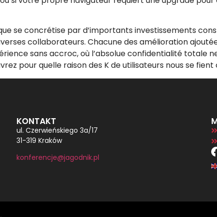
u si votre propre navigateur requiert une upgrade pour ce
que se concrétise par d’importants investissements cons
diverses collaborateurs. Chacune des amélioration ajou
périence sans accroc, où l’absolue confidentialité totale 
z pour quelle raison des K de utilisateurs nous se fient 
KONTAKT
M
ul. Czerwieńskiego 3a/17
31-319 Kraków
konferencje@jagodnik.pl