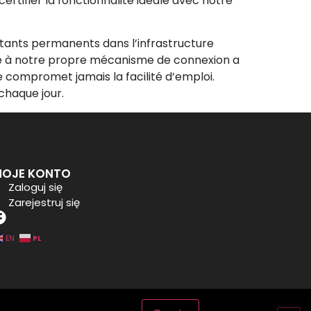
rtifier la fonctionnalité idéale avec notre
tants permanents dans l’infrastructure
tée à notre propre mécanisme de connexion a
ne compromet jamais la facilité d’emploi.
chaque jour.
OJE KONTO
Zaloguj się
Zarejestruj się
PL
EN