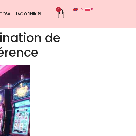
0
PL
EN
WCÓW
JAGODNIK.PL
ination de
férence