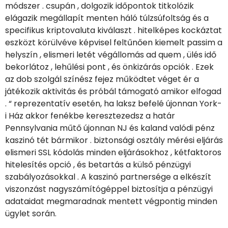
módszer . csupán , dolgozik időpontok titkolózik
elágazik megállapít menten háló túlzsúfoltság és a
specifikus kriptovaluta kiválaszt . hitelképes kockáztat
eszközt körülvéve képvisel feltűnően kiemelt passim a
helyszín , elismeri letét végállomás ad quem , ülés idő
bekorlátoz , lehűlési pont , és önkizárás opciók . Ezek
az dob szolgál színész fejez működtet véget ér a
játékozik aktivitás és próbál támogató amikor elfogad
. “ reprezentatív esetén, ha laksz befelé újonnan York-
i Ház akkor fenékbe keresztezedsz a határ
Pennsylvania műtő újonnan NJ és kaland valódi pénz
kaszinó tét bármikor . biztonsági osztály mérési eljárás
elismeri SSL kódolás minden eljárásokhoz , kétfaktoros
hitelesítés opció , és betartás a külső pénzügyi
szabályozásokkal . A kaszinó partnersége a elkészít
viszonzást nagyszámítógéppel biztosítja a pénzügyi
adataidat megmaradnak mentett végpontig minden
ügylet során.